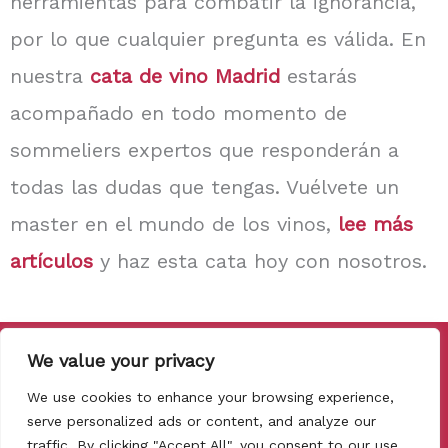
herramientas para combatir la ignorancia,
por lo que cualquier pregunta es válida. En
nuestra
cata de vino Madrid
estarás
acompañado en todo momento de
sommeliers expertos que responderán a
todas las dudas que tengas. Vuélvete un
master en el mundo de los vinos,
lee más
artículos
y haz esta cata hoy con nosotros.
Copyright © 2026 Cata de vinos Madrid
We value your privacy
Política de privacidad
We use cookies to enhance your browsing experience,
serve personalized ads or content, and analyze our
Política de cookies
traffic. By clicking "Accept All", you consent to our use